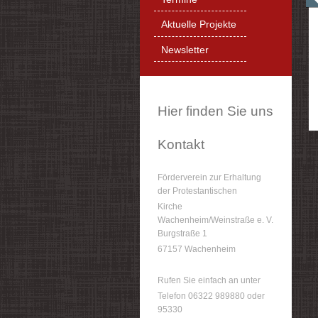
Aktuelle Projekte
Newsletter
Hier finden Sie uns
Kontakt
Förderverein zur Erhaltung
der Protestantischen
Kirche
Wachenheim/Weinstraße e. V.
Burgstraße 1
67157 Wachenheim
Rufen Sie einfach an unter
Telefon 06322 989880 oder
95330