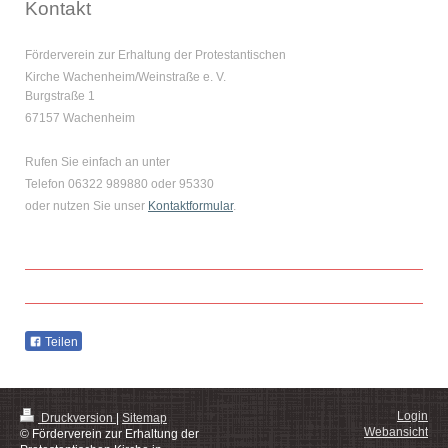
Kontakt
Förderverein zur Erhaltung der Protestantischen
Kirche Wachenheim/Weinstraße e. V.
Burgstraße 1
67157 Wachenheim
Rufen Sie einfach an unter
Telefon 06322 989880 oder 95330
oder nutzen Sie unser
Kontaktformular
.
Teilen
Login
Druckversion
|
Sitemap
Webansicht
© Förderverein zur Erhaltung der