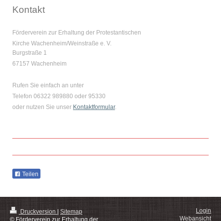
Kontakt
Förderverein zur Erhaltung der Protestantischen
Kirche Wachenheim/Weinstraße e. V.
Burgstraße 1
67157 Wachenheim
Rufen Sie einfach an unter
Telefon 06322 989880 oder 95330
oder nutzen Sie unser
Kontaktformular
.
Teilen
Login
Druckversion
|
Sitemap
Webansicht
© Förderverein zur Erhaltung der